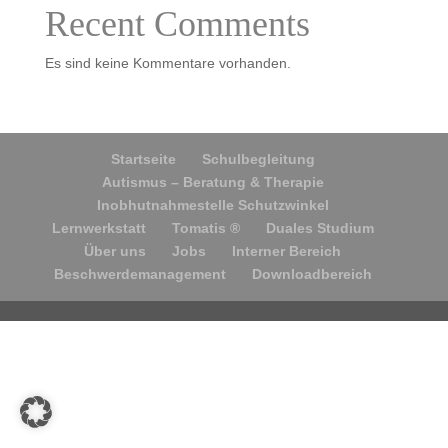
Recent Comments
Es sind keine Kommentare vorhanden.
Startseite
Schulbegleitung
Autismus – Beratung & Therapie
Inobhutnahmestelle Schutzwinkel
Lernwerkstatt
Tomatis ®
Duales Studium
Über uns
Jobs
Interner Bereich
Beschwerdemanagement
Downloadbereich