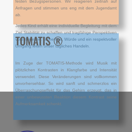
festen Bezugspersonen. Wir reagieren zeitnah auf
Anfragen und stimmen uns eng mit dem Jugendamt
ab.
Jedes Kind erhält eine individuelle Begleitung mit dem
Ziel Stabilität zu schaffen und tragfähige Perspektiven
TOMATIS ®
vorzubereiten. Sicherheit, Würde und ein respektvoller
Umgang leiten unser tägliches Handeln.
Im Zuge der TOMATIS-Methode wird Musik mit
plötzlichen Kontrasten in Klangfarbe und Intensität
verwendet. Diese Veränderungen sind vollkommen
unvorhersehbar. So wird sanft und schmerzlos ein
Überraschungseffekt für das Gehirn erzeugt, das in
einer unbewussten Reaktion diesem Kontrast seine
Aufmerksamkeit schenkt.