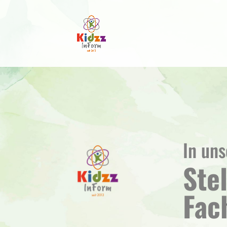
In un
Ste
Fac